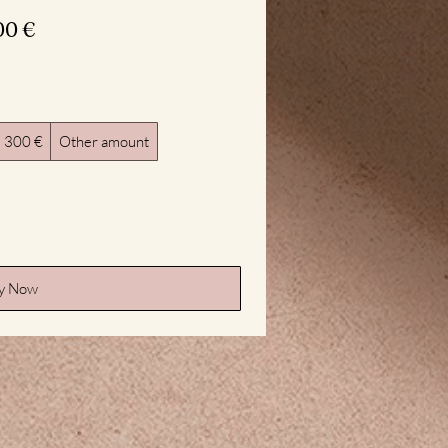
00 €
300 €
Other amount
y Now