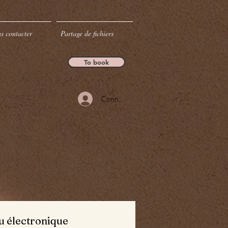
s contacter
Partage de fichiers
To book
Connexion
u électronique