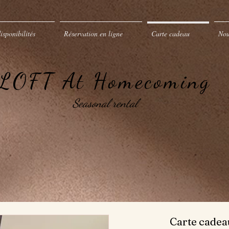
disponibilités
Réservation en ligne
Carte cadeau
Nou
LOFT At Homecoming
Seasonal rental
Carte cadea