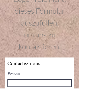
dieses Formular
auszufüllen.
um uns zu
kontaktieren:
Contactez-nous
Prénom
Nom de famille
E-mail