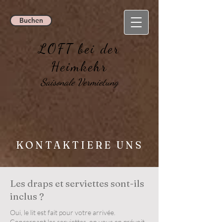
Buchen
LOFT bei der
Heimkehr
Saisonale Vermietung
KONTAKTIERE UNS
Les draps et serviettes sont-ils
inclus ?
Oui, le lit est fait pour votre arrivée.
Concernant les serviettes, on vous en prévoit